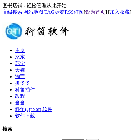
图书店铺 - 轻松管理从此开始！
高级搜索
|
网站地图
|
TAG标签
RSS订阅
[
设为首页
] [
加入收藏
]
主页
京东
苏宁
天猫
淘宝
拼多多
科笛插件
教程
当当
科笛(QtiSoft)软件
软件下载
搜索